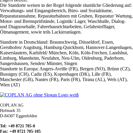
Die Standorte weisen in der Regel folgende räumliche Gliederung auf:
Verwaltungs- und Eingangsbereich, Büro- und Sozialräume,
Reparaturannahme, Reparaturbahnen mit Gruben, Reparatur/ Wartung,
Motor- und Bremsprüfstände, Logistik/ Lager, Waschhalle, Dialog-
und Diagnosehalle, Fahrerhausrichtarbeiten, Gefahrstofflager,
Ölmanagement, sowie teils Lackieranlagen.
Standorte in Deutschland: Braunschweig, Düsseldorf, Essen,
Gersthofen/ Augsburg, Hamburg-Quickborn, Hannover-Langenhagen,
Kaiserslautern, Karlsfeld/ München, Köln, Köln-Frechen, Landshut,
Limburg, Mannheim, Neufahrn, Neu-Ulm, Oldenburg, Paderborn,
Sangershausen, Senden/ Münster, Singen
Standorte in Europa: Angers-Avrille (FR), Bergen (NO), Brünn (CZ),
Bussigny (CH), Cadiz (ES), Kopenhagen (DK), Lille (FR),
Manchester (GB), Nantes (FR), Paris (FR), Tirana (AL), Wels (AT),
Wien (AT)
COPLAN AG
Hofmark 35
D-84307 Eggenfelden
Tel: +49 8721 705-0
Fax: +49 8721 705-105