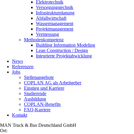
Elektrotechnik
Versorgungstechnik
Infrastrukturplanung
Abfallwirtschaft
Wassermanagement
Projektmanagement
Vermessung
Methodenkompetenz
Building Information Modeling
Lean Construction / Design
Integrierte Projektabwicklung
News
Referenzen
Jobs
Stellenangebote
COPLAN AG als Arbeitgeber
Einstieg und Karriere
Studierende
Ausbildung
COPLAN-Benefits
FAQ-Karriere
Kontakt
MAN Truck & Bus Deutschland GmbH
Ort: