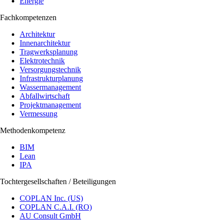
Energie
Fachkompetenzen
Architektur
Innenarchitektur
Tragwerksplanung
Elektrotechnik
Versorgungstechnik
Infrastrukturplanung
Wassermanagement
Abfallwirtschaft
Projektmanagement
Vermessung
Methodenkompetenz
BIM
Lean
IPA
Tochtergesellschaften / Beteiligungen
COPLAN Inc. (US)
COPLAN C.A.I. (RO)
AU Consult GmbH