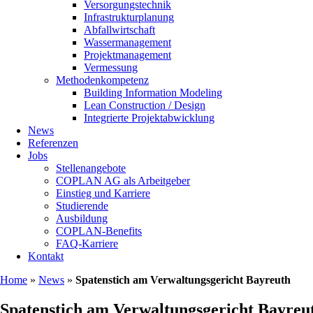
Versorgungstechnik
Infrastrukturplanung
Abfallwirtschaft
Wassermanagement
Projektmanagement
Vermessung
Methodenkompetenz
Building Information Modeling
Lean Construction / Design
Integrierte Projektabwicklung
News
Referenzen
Jobs
Stellenangebote
COPLAN AG als Arbeitgeber
Einstieg und Karriere
Studierende
Ausbildung
COPLAN-Benefits
FAQ-Karriere
Kontakt
Home
»
News
»
Spatenstich am Verwaltungsgericht Bayreuth
Spatenstich am Verwaltungsgericht Bayreu