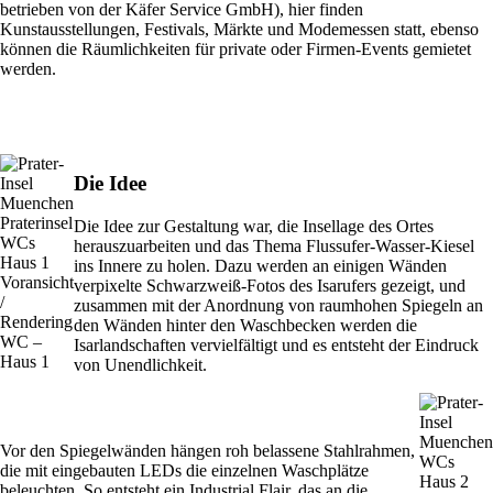
betrieben von der Käfer Service GmbH), hier finden
Kunstausstellungen, Festivals, Märkte und Modemessen statt, ebenso
können die Räumlichkeiten für private oder Firmen-Events gemietet
werden.
Die Idee
Die Idee zur Gestaltung war, die Insellage des Ortes
herauszuarbeiten und das Thema Flussufer-Wasser-Kiesel
ins Innere zu holen. Dazu werden an einigen Wänden
Voransicht
verpixelte Schwarzweiß-Fotos des Isarufers gezeigt, und
/
zusammen mit der Anordnung von raumhohen Spiegeln an
Rendering
den Wänden hinter den Waschbecken werden die
WC –
Isarlandschaften vervielfältigt und es entsteht der Eindruck
Haus 1
von Unendlichkeit.
Vor den Spiegelwänden hängen roh belassene Stahlrahmen,
die mit eingebauten LEDs die einzelnen Waschplätze
beleuchten. So entsteht ein Industrial Flair, das an die