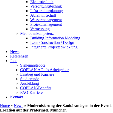
Elektrotechnik
Versorgungstechnik
Infrastrukturplanung
Abfallwirtschaft
Wassermanagement
Projektmanagement
Vermessung
Methodenkompetenz
Building Information Modeling
Lean Construction / Design
Integrierte Projektabwicklung
News
Referenzen
Jobs
Stellenangebote
COPLAN AG als Arbeitgeber
Einstieg und Karriere
Studierende
Ausbildung
COPLAN-Benefits
FAQ-Karriere
Kontakt
Home
»
News
»
Modernisierung der Sanitäranlagen in der Event-
Location auf der Praterinsel, München