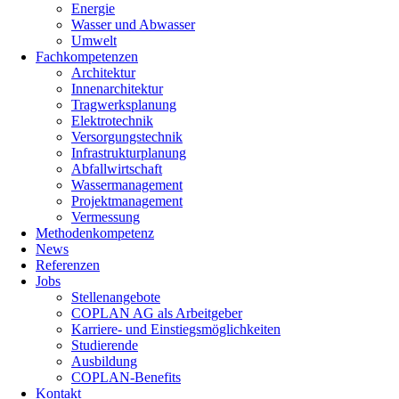
Energie
Wasser und Abwasser
Umwelt
Fachkompetenzen
Architektur
Innenarchitektur
Tragwerksplanung
Elektrotechnik
Versorgungstechnik
Infrastrukturplanung
Abfallwirtschaft
Wassermanagement
Projektmanagement
Vermessung
Methodenkompetenz
News
Referenzen
Jobs
Stellenangebote
COPLAN AG als Arbeitgeber
Karriere- und Einstiegsmöglichkeiten
Studierende
Ausbildung
COPLAN-Benefits
Kontakt