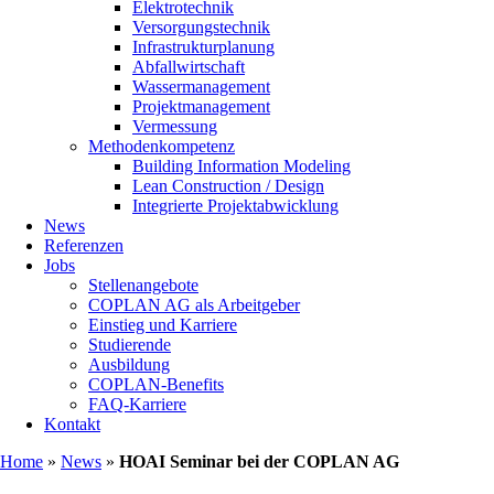
Elektrotechnik
Versorgungstechnik
Infrastrukturplanung
Abfallwirtschaft
Wassermanagement
Projektmanagement
Vermessung
Methodenkompetenz
Building Information Modeling
Lean Construction / Design
Integrierte Projektabwicklung
News
Referenzen
Jobs
Stellenangebote
COPLAN AG als Arbeitgeber
Einstieg und Karriere
Studierende
Ausbildung
COPLAN-Benefits
FAQ-Karriere
Kontakt
Home
»
News
»
HOAI Seminar bei der COPLAN AG