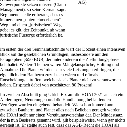
AG)
Schwerpunkte setzen müssen (Claim
Management), so seine Kernaussage.
Beginnend stellte er heraus, dass es
immer einen „unternehmerischen“
Weg und einen „juristischen“ Weg
gebe; es gilt, der Zeitpunkt, ab wann
juristische Fürsorge erforderlich ist.
Im ersten der drei Seminarabschnitte warf der Dozent einen intensiven
Blick auf die gesetzlichen Grundlagen, insbesondere auf den
Paragraphen §650 BGB, der unter anderem die Zielfindungsphase
beinhaltet. Weitere Themen waren Mängelansprüche, Haftung und
Abnahme. Die Planer würden sehr viele Leistungen erbringen, die
eigentlich dem Bauherrn zuzulasten wären und oftmals
Entscheidungen treffen, welche sie als Planer nicht zu verantworten
haben. Er sprach dabei von geschätzten 80 Prozent!
Im zweiten Abschnitt ging Ulrich Eix auf die HOAI 2021 an sich ein:
Änderungen, Neuerungen und die Handhabung bei laufenden
Verträgen wurden eingehend behandelt. Wie schon immer kann
zwischen Bauherrn und Planer alles nach Belieben geregelt werden,
die HOAI stellt nur einen Vergütungsvorschlag dar. Der Mindestsatz,
der ja nun Basissatz genannt wird, gilt beispielsweise, wenn gar nichts
geregelt ist. Er stellte auch fest, dass das AGB-Recht die HOAI als