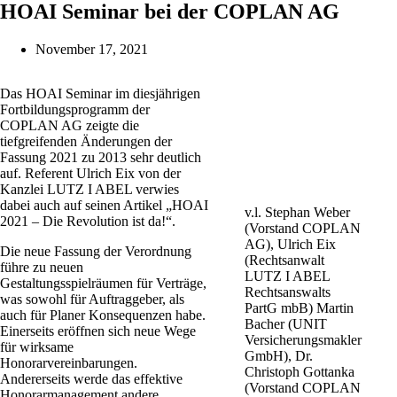
HOAI Seminar bei der COPLAN AG
November 17, 2021
Das HOAI Seminar im diesjährigen
Fortbildungsprogramm der
COPLAN AG zeigte die
tiefgreifenden Änderungen der
Fassung 2021 zu 2013 sehr deutlich
auf. Referent Ulrich Eix von der
Kanzlei LUTZ I ABEL verwies
dabei auch auf seinen Artikel „HOAI
v.l. Stephan Weber
2021 – Die Revolution ist da!“.
(Vorstand COPLAN
AG), Ulrich Eix
Die neue Fassung der Verordnung
(Rechtsanwalt
führe zu neuen
LUTZ I ABEL
Gestaltungsspielräumen für Verträge,
Rechtsanswalts
was sowohl für Auftraggeber, als
PartG mbB) Martin
auch für Planer Konsequenzen habe.
Bacher (UNIT
Einerseits eröffnen sich neue Wege
Versicherungsmakler
für wirksame
GmbH), Dr.
Honorarvereinbarungen.
Christoph Gottanka
Andererseits werde das effektive
(Vorstand COPLAN
Honorarmanagement andere